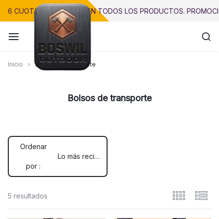
Saltar
6 CUOTAS SIN INTERÉS EN TODOS LOS PRODUCTOS. PROMOCI
al
contenido
Inicio
Bolsos de transporte
Precisión.
Bolsos de transporte
Innovación.
Calidad.
Ordenar
Lo más reciente
por :
5 resultados