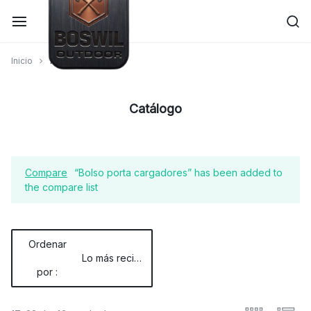
Saltar
al
contenido
Inicio
Página 2
Fábrica
Catálogo
de
bolsos
Compare
“Bolso porta cargadores” has been added to
y
the compare list
estuches
–
Ordenar
Lo más reciente
Industria
por :
Argentina