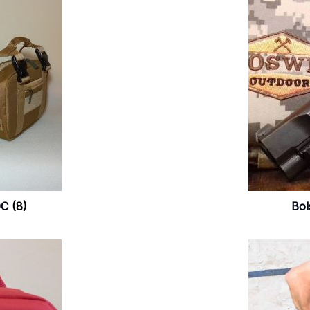
DC
(8)
Bol