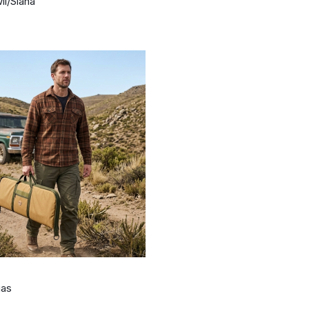
il/Siana
gas