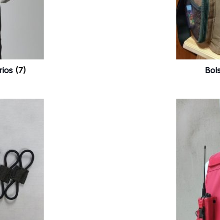
rios
(7)
Bol