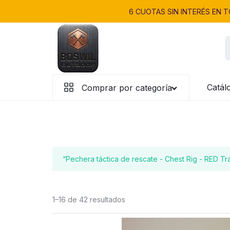
Saltar
6 CUOTAS SIN INTERÉS EN
al
contenido
Precisión.
Catál
Comprar por categoría
Innovación.
Calidad.
“Pechera táctica de rescate - Chest Rig - RED Tr
1–16 de 42 resultados