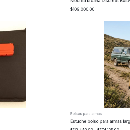
Mochila urbana Discreet Bosw
$
109,000.00
Bolsos para armas
Estuche bolso para armas lar
Rango
$
112,440.00
-
$
174,125.00