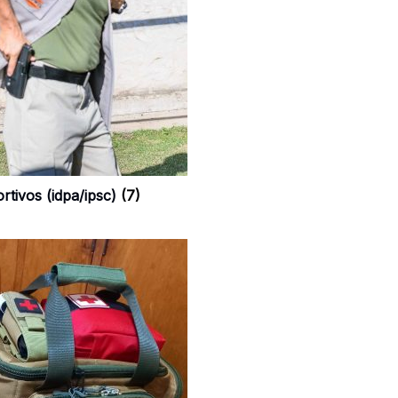
rtivos (idpa/ipsc)
(7)