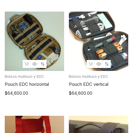
precios:
desde
$112,440.00
hasta
$174,125.00
Bolsos mulituso y EDC
Bolsos mulituso y EDC
Pouch EDC horizontal
Pouch EDC vertical
$
64,600.00
$
64,600.00