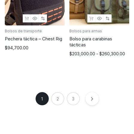
Bolsos de transporte
Bolsos para armas
Pechera táctica – Chest Rig
Bolso para carabinas
tácticas
$
94,700.00
Rango
$
203,000.00
-
$
260,300.00
de
precios:
desde
$203,000.00
hasta
$260,300.00
1
2
3