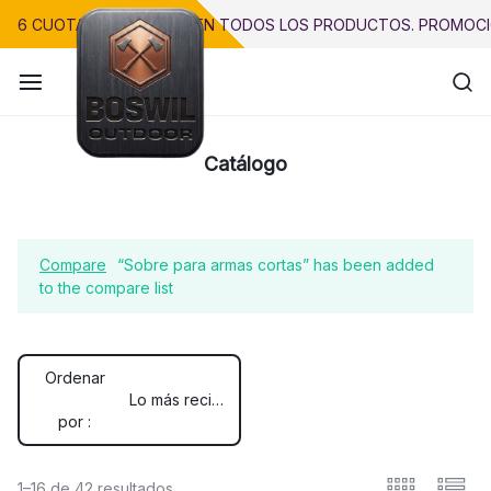
Saltar
6 CUOTAS SIN INTERÉS EN TODOS LOS PRODUCTOS. PROMOCI
al
contenido
Catálogo
Precisión.
Innovación.
Compare
“Sobre para armas cortas” has been added
Calidad.
to the compare list
Ordenar
Lo más reciente
por :
1–16 de 42 resultados