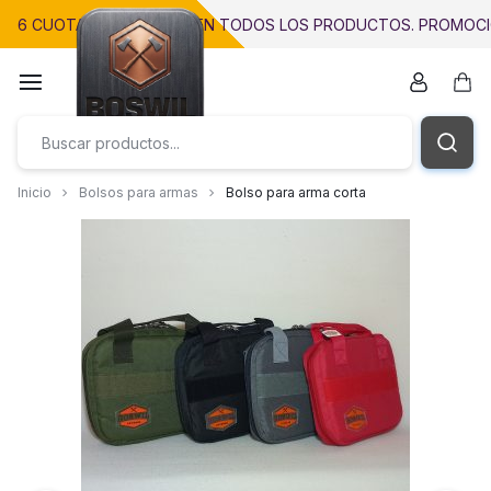
Saltar
6 CUOTAS SIN INTERÉS EN TODOS LOS PRODUCTOS. PROMOCI
al
contenido
Car
Precisión.
Inicio
Bolsos para armas
Bolso para arma corta
Innovación.
Calidad.